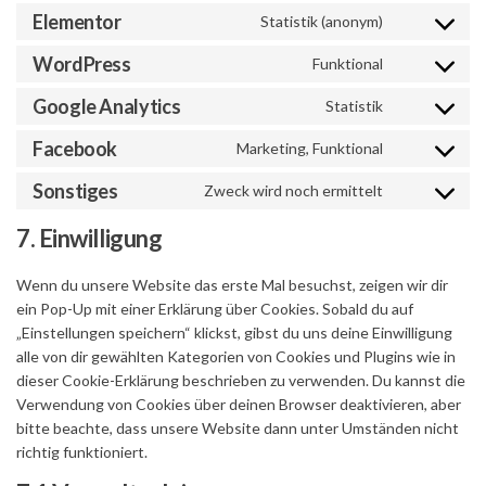
Elementor
Statistik (anonym)
Consent
to
WordPress
Funktional
Consent
service
to
elementor
Google Analytics
Statistik
Consent
service
to
wordpress
Facebook
Marketing, Funktional
Consent
service
to
google-
Sonstiges
Zweck wird noch ermittelt
Consent
service
analytics
to
facebook
7. Einwilligung
service
sonstiges
Wenn du unsere Website das erste Mal besuchst, zeigen wir dir
ein Pop-Up mit einer Erklärung über Cookies. Sobald du auf
„Einstellungen speichern“ klickst, gibst du uns deine Einwilligung
alle von dir gewählten Kategorien von Cookies und Plugins wie in
dieser Cookie-Erklärung beschrieben zu verwenden. Du kannst die
Verwendung von Cookies über deinen Browser deaktivieren, aber
bitte beachte, dass unsere Website dann unter Umständen nicht
richtig funktioniert.