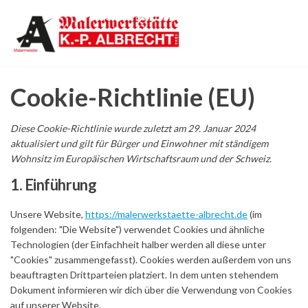
Zum
Malerwerkstät
Farbe
Inhalt
erhält’s
Albrecht
springen
sonst
zerfällt’s
Cookie-Richtlinie (EU)
Diese Cookie-Richtlinie wurde zuletzt am 29. Januar 2024
aktualisiert und gilt für Bürger und Einwohner mit ständigem
Wohnsitz im Europäischen Wirtschaftsraum und der Schweiz.
1. Einführung
Unsere Website,
https://malerwerkstaette-albrecht.de
(im
folgenden: "Die Website") verwendet Cookies und ähnliche
Technologien (der Einfachheit halber werden all diese unter
"Cookies" zusammengefasst). Cookies werden außerdem von uns
beauftragten Drittparteien platziert. In dem unten stehendem
Dokument informieren wir dich über die Verwendung von Cookies
auf unserer Website.