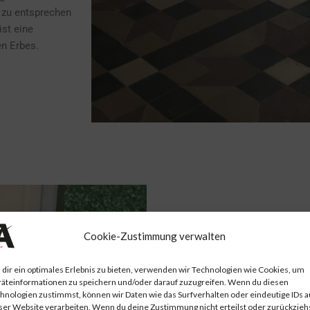
zu entsprechen
ist eine
en Erbes.
Cookie-Zustimmung verwalten
DENKMALPFLEG
dir ein optimales Erlebnis zu bieten, verwenden wir Technologien wie Cookies, um
INSTAN
äteinformationen zu speichern und/oder darauf zuzugreifen. Wenn du diesen
hnologien zustimmst, können wir Daten wie das Surfverhalten oder eindeutige IDs a
FACHMÄ
ser Website verarbeiten. Wenn du deine Zustimmung nicht erteilst oder zurückziehs