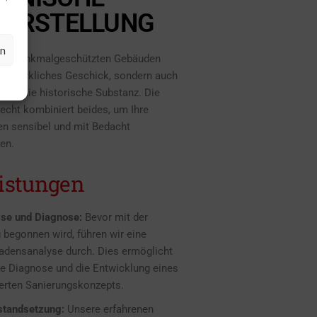
HERSTELLUNG
en
von denkmalgeschützten Gebäuden
handwerkliches Geschick, sondern auch
s für die historische Substanz. Die
echt kombiniert beides, um Ihre
 sensibel und mit Bedacht
zen.
istungen
se und Diagnose:
Bevor mit der
 begonnen wird, führen wir eine
adensanalyse durch. Dies ermöglicht
se Diagnose und die Entwicklung eines
rten Sanierungskonzepts.
tandsetzung:
Unsere erfahrenen