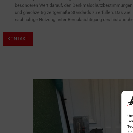
besonderen Wert darauf, den Denkmalschutzbestimmungen 
und gleichzeitig zeitgemäße Standards zu erfüllen. Das Ziel 
nachhaltige Nutzung unter Berücksichtigung des historisch
KONTAKT
Um 
Ger
Tec
die