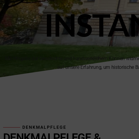
INSTA
Mit Hingabe zur Geschichte und handwerklichem Können widmen 
auf unsere Erfahrung, um historische 
DENKMALPFLEGE
DENKMALPFLEGE &