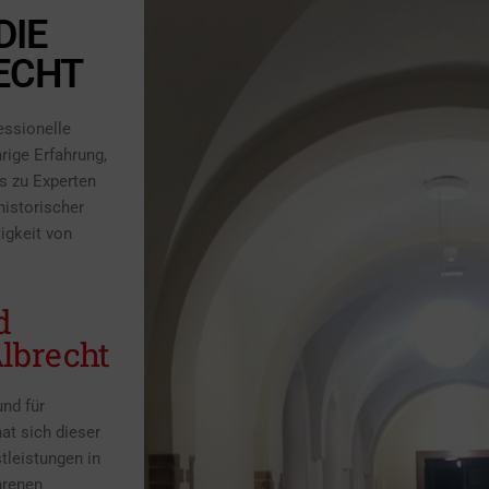
DIE
ECHT
essionelle
rige Erfahrung,
s zu Experten
historischer
igkeit von
d
lbrecht
und für
at sich dieser
tleistungen in
hrenen