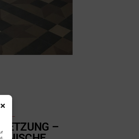
E
DSETZUNG –
uf
NNISCHE
t,