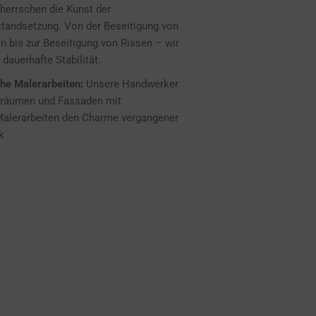
errschen die Kunst der
tandsetzung. Von der Beseitigung von
 bis zur Beseitigung von Rissen – wir
 dauerhafte Stabilität.
he Malerarbeiten:
Unsere Handwerker
nräumen und Fassaden mit
 Malerarbeiten den Charme vergangener
k