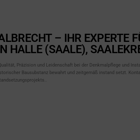
LBRECHT – IHR EXPERTE 
N HALLE (SAALE), SAALEK
ualität, Präzision und Leidenschaft bei der Denkmalpflege und Insta
historischer Bausubstanz bewahrt und zeitgemäß instand setzt. Kontak
tandsetzungsprojekts..