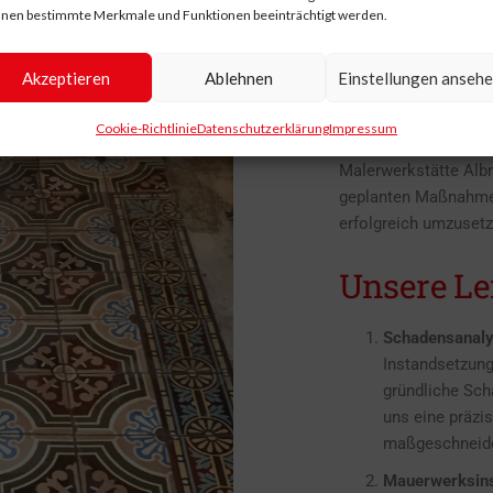
nen bestimmte Merkmale und Funktionen beeinträchtigt werden.
WIEDER
Akzeptieren
Ablehnen
Einstellungen anseh
Die Instandsetzung 
erfordert nicht nur 
Cookie-Richtlinie
Datenschutzerklärung
Impressum
ein tiefes Verständni
Malerwerkstätte Albr
geplanten Maßnahmen
erfolgreich umzuset
Unsere Le
Schadensanaly
Instandsetzung
gründliche Sch
uns eine präzi
maßgeschneide
Mauerwerksins