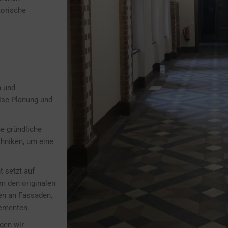
torische
n und
zise Planung und
e gründliche
chniken, um eine
 setzt auf
m den originalen
en an Fassaden,
lementen.
gen wir