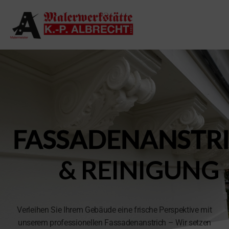
Malerwerkstät
Farbe
erhält’s
Albrecht
sonst
zerfällt’s
FASSADENANSTR
& REINIGUNG
Verleihen Sie Ihrem Gebäude eine frische Perspektive mit
unserem professionellen Fassadenanstrich – Wir setzen