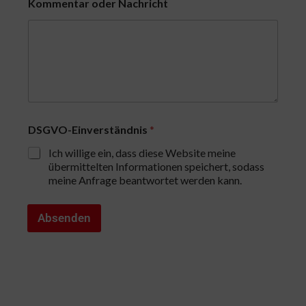
Kommentar oder Nachricht
d
r
e
s
s
e
N
a
c
h
DSGVO-Einverständnis
*
r
i
Ich willige ein, dass diese Website meine
c
übermittelten Informationen speichert, sodass
h
meine Anfrage beantwortet werden kann.
t
N
a
Absenden
c
h
r
i
c
h