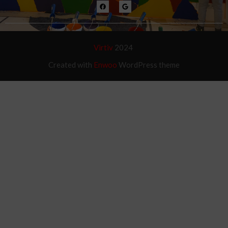
Virtiv
2024
Created with
Enwoo
WordPress theme