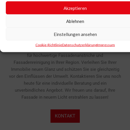
Kundenorientierung:
Ihre Zufriedenheit steht bei uns
an erster Stelle. Wir arbeiten eng mit Ihnen
Akzeptieren
zusammen, um Ihre individuellen Anforderungen zu
Ablehnen
verstehen und zu erfüllen.
Einstellungen ansehen
Fazit:
Cookie-Richtlinie
Datenschutzerklärung
Impressum
Die Malerwerkstätte Albrecht ist Ihr zuverlässiger Partner
für hochwertige Fassadenanstriche und
Fassadenreinigung in Ihrer Region. Verleihen Sie Ihrer
Immobilie neuen Glanz und schützen Sie sie gleichzeitig
vor den Einflüssen der Umwelt. Kontaktieren Sie uns noch
heute für eine individuelle Beratung und ein
unverbindliches Angebot. Wir freuen uns darauf, Ihre
Fassade in neuem Licht erstrahlen zu lassen!
KONTAKT