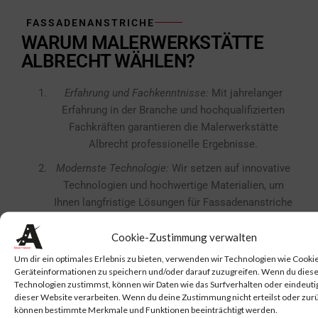
FASSADENANSTRICHE
WARUM MALERWERKSTÄTTE
ALBRECHT WÄHLEN?
Erfahrung und Fachkenntnisse:
Mit jahrelanger
Erfahrung in der Branche und hochqualifizierten
Fachkräften garantieren die Malerwerkstätte
Albrecht professionelle Ergebnisse.
Modernste Technologie:
Wir setzen auf innovative
Technologien und hochwertige Materialien, um
Ihnen langfristige Lösungen für Fassadenanstriche
und -reinigung zu bieten.
Cookie-Zustimmung verwalten
Umweltfreundlichkeit:
Unsere nachhaltigen
Um dir ein optimales Erlebnis zu bieten, verwenden wir Technologien wie Cooki
Reinigungsmethoden und umweltfreundlichen
Geräteinformationen zu speichern und/oder darauf zuzugreifen. Wenn du dies
Farben demonstrieren unser Engagement für
Technologien zustimmst, können wir Daten wie das Surfverhalten oder eindeutig
Umweltschutz und nachhaltiges Handeln.
dieser Website verarbeiten. Wenn du deine Zustimmung nicht erteilst oder zurü
können bestimmte Merkmale und Funktionen beeinträchtigt werden.