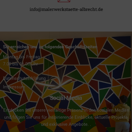
info@malerwerkstaette-albrecht.de​
Sie erreichen uns zu folgenden Geschäftszeiten
Montag bis Freitag
7.00 bis 16.00 Uhr
Datenschutzerklärung
Impressum
Social Media
Entdecken Sie unsere vielfältige Präsenz in den sozialen Medien
und folgen Sie uns für inspirierende Einblicke, aktuelle Projekte
und exklusive Angebote. .