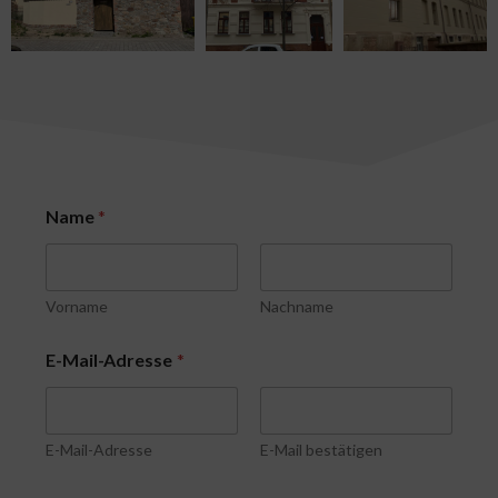
Name
*
Vorname
Nachname
E
E-Mail-Adresse
*
-
M
a
i
l
E-Mail-Adresse
E-Mail bestätigen
-
A