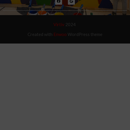
Virtiv
2024
Created with
Enwoo
WordPress theme