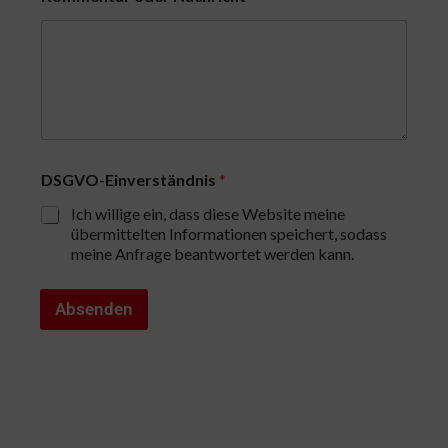
r
i
c
h
t
D
S
G
V
O
DSGVO-Einverständnis
*
-
E
Ich willige ein, dass diese Website meine
i
übermittelten Informationen speichert, sodass
n
meine Anfrage beantwortet werden kann.
v
e
r
Absenden
s
t
ä
n
d
n
i