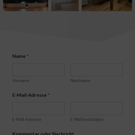
Name
*
Vorname
Nachname
o
E-Mail-Adresse
*
d
e
r
N
a
E-Mail-Adresse
E-Mail bestätigen
c
h
Kommentar oder Nachricht